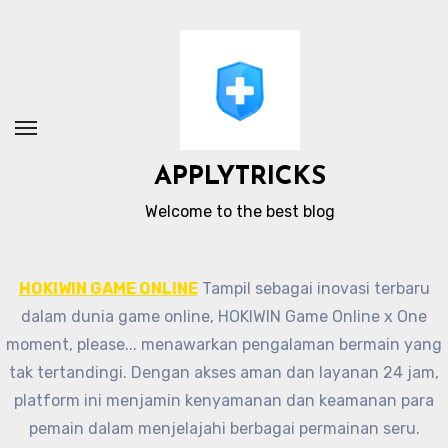
Ir
al
contenido
APPLYTRICKS
Welcome to the best blog
HOKIWIN GAME ONLINE
Tampil sebagai inovasi terbaru
dalam dunia game online, HOKIWIN Game Online x One
moment, please... menawarkan pengalaman bermain yang
tak tertandingi. Dengan akses aman dan layanan 24 jam,
platform ini menjamin kenyamanan dan keamanan para
pemain dalam menjelajahi berbagai permainan seru.