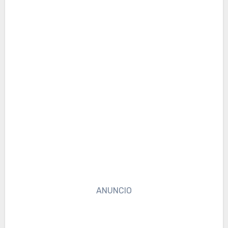
ANUNCIO