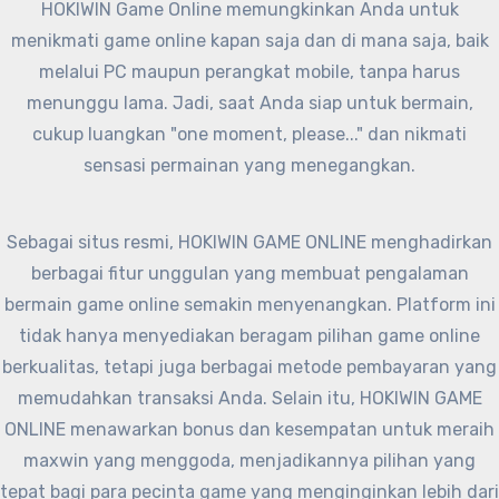
HOKIWIN Game Online memungkinkan Anda untuk
menikmati game online kapan saja dan di mana saja, baik
melalui PC maupun perangkat mobile, tanpa harus
menunggu lama. Jadi, saat Anda siap untuk bermain,
cukup luangkan "one moment, please..." dan nikmati
sensasi permainan yang menegangkan.
Sebagai situs resmi, HOKIWIN GAME ONLINE menghadirkan
berbagai fitur unggulan yang membuat pengalaman
bermain game online semakin menyenangkan. Platform ini
tidak hanya menyediakan beragam pilihan game online
berkualitas, tetapi juga berbagai metode pembayaran yang
memudahkan transaksi Anda. Selain itu, HOKIWIN GAME
ONLINE menawarkan bonus dan kesempatan untuk meraih
maxwin yang menggoda, menjadikannya pilihan yang
tepat bagi para pecinta game yang menginginkan lebih dari